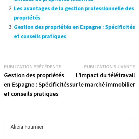
Les avantages de la gestion professionnelle des
propriétés
Gestion des propriétés en Espagne : Spécificités
et conseils pratiques
Navigation
Publication
P
PUBLICATION PRÉCÉDENTE
PUBLICATION SUIVANTE
précédente :
s
Gestion des propriétés
L’impact du télétravail
de
en Espagne : Spécificités
sur le marché immobilier
l’article
et conseils pratiques
Alicia Fournier