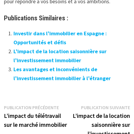
pour répondre à vos besoins et à vos ambitions.
Publications Similaires :
Investir dans l’immobilier en Espagne :
Opportunités et défis
L’impact de la location saisonnière sur
l’investissement immobilier
Les avantages et inconvénients de
l’investissement immobilier à l’étranger
Navigation
Publication
P
PUBLICATION PRÉCÉDENTE
PUBLICATION SUIVANTE
précédente :
s
L’impact du télétravail
L’impact de la location
de
sur le marché immobilier
saisonnière sur
l’article
l’investissement