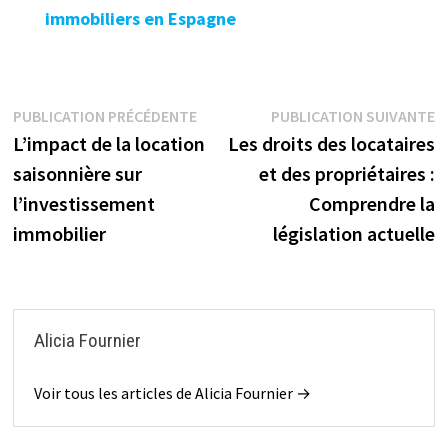
immobiliers en Espagne
Navigation
Publication
P
PUBLICATION PRÉCÉDENTE
PUBLICATION SUIVANTE
précédente :
s
L’impact de la location
Les droits des locataires
de
saisonnière sur
et des propriétaires :
l’article
l’investissement
Comprendre la
immobilier
législation actuelle
Alicia Fournier
Voir tous les articles de Alicia Fournier →