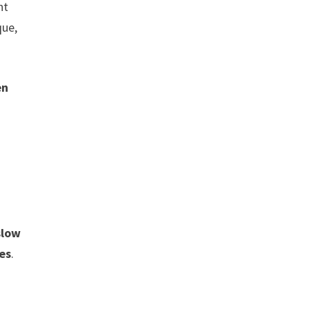
nt
que,
en
x
slow
es
.