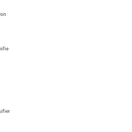
yon
nifie
ifier