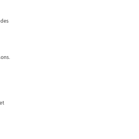
 des
sons.
et