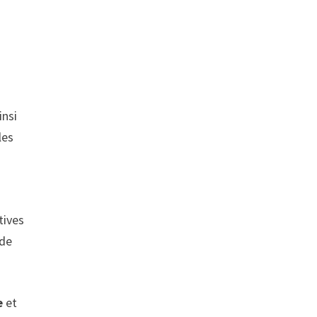
insi
les
tives
 de
e
et