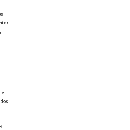
es
mier
,
ns
 des
et