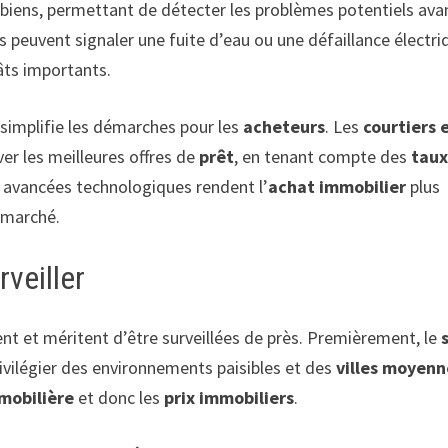
es biens, permettant de détecter les problèmes potentiels ava
 peuvent signaler une fuite d’eau ou une défaillance électri
âts importants.
implifie les démarches pour les
acheteurs
. Les
courtiers 
er les meilleures offres de
prêt
, en tenant compte des
tau
s avancées technologiques rendent l’
achat immobilier
plus
u marché.
veiller
nt et méritent d’être surveillées de près. Premièrement, le
ivilégier des environnements paisibles et des
villes moyenn
obilière
et donc les
prix immobiliers
.