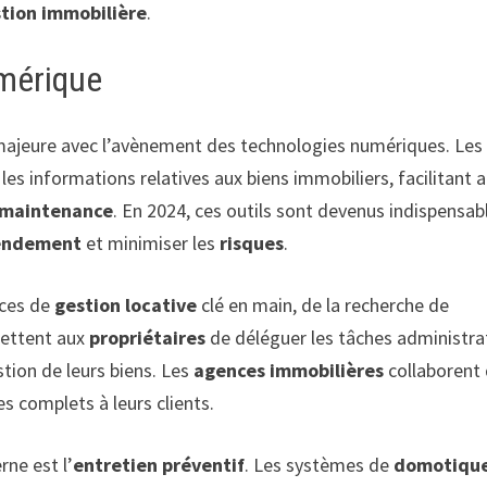
tion immobilière
.
umérique
ajeure avec l’avènement des technologies numériques. Les
es informations relatives aux biens immobiliers, facilitant a
 maintenance
. En 2024, ces outils sont devenus indispensab
endement
et minimiser les
risques
.
ices de
gestion locative
clé en main, de la recherche de
mettent aux
propriétaires
de déléguer les tâches administra
stion de leurs biens. Les
agences immobilières
collaborent
es complets à leurs clients.
ne est l’
entretien préventif
. Les systèmes de
domotiqu