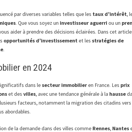
uencé par diverses variables telles que les
taux d’intérêt
, l
miques
. Que vous soyez un
investisseur aguerri
ou un
pre
us aider à prendre des décisions éclairées. Dans cet article
es
opportunités d’investissement
et les
stratégies de
le
.
bilier en 2024
gnificatifs dans le
secteur immobilier
en France. Les
prix
ons
et des
villes
, avec une tendance générale à la
hausse
da
plusieurs facteurs, notamment la migration des citadins vers
lus abordables.
ion de la demande dans des villes comme
Rennes
,
Nantes